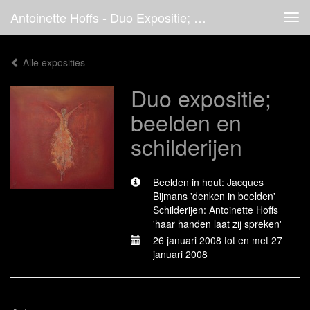
Antoinette Hoffs - Duo Expositie; Beelden En Schilderijen
Tog
navi
Alle exposities
Duo expositie;
beelden en
schilderijen
Beelden in hout: Jacques
Bijmans 'denken in beelden'
Schilderijen: Antoinette Hoffs
'haar handen laat zij spreken'
26 januari 2008 tot en met 27
januari 2008