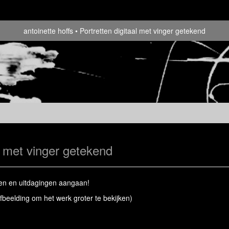
antoinette hoffs
Portretten digitaal met vinger getekend
al met vinger getekend
en en uitdagingen aangaan!
afbeelding om het werk groter te bekijken)