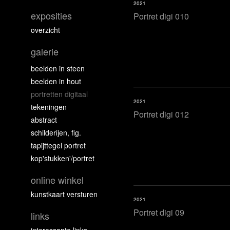
2021
exposities
Portret digi 010
overzicht
galerie
beelden in steen
beelden in hout
portretten digitaal
2021
tekeningen
Portret digi 012
abstract
schilderijen, fig.
tapijttegel portret
kop'stukken'/portret
online winkel
kunstkaart versturen
2021
Portret digi 09
links