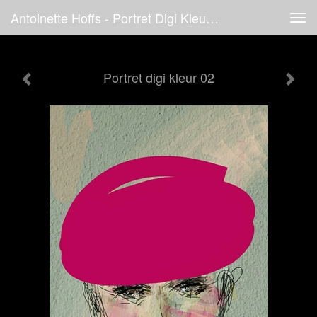
Antoinette Hoffs - Portret Digi Kleur 02
Tog
navi
Portret digi kleur 02