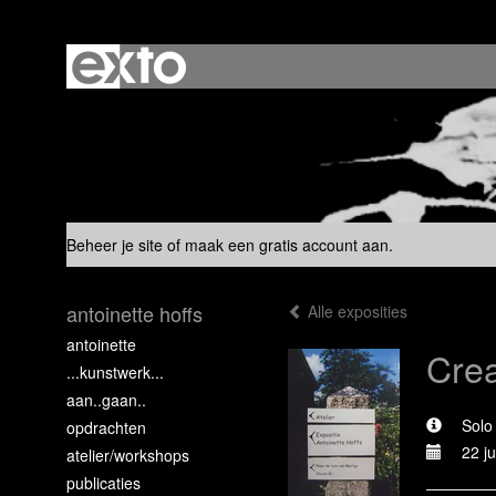
Beheer je site
of
maak een gratis account aan
.
antoinette hoffs
Alle exposities
antoinette
Cre
...kunstwerk...
aan..gaan..
Solo
opdrachten
22 j
atelier/workshops
publicaties