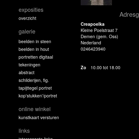
exposities
Adres
overzicht
Creapoelka
galerie
Kleine Poelstraat 7
Demen (gem. Oss)
beelden in steen
Nederland
0246423940
beelden in hout
portretten digitaal
tekeningen
Zo
10.00 tot 18.00
abstract
schilderijen, fig.
tapijttegel portret
kop'stukken'/portret
online winkel
kunstkaart versturen
links