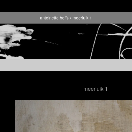
antoinette hoffs
meerluik 1
meerluik 1