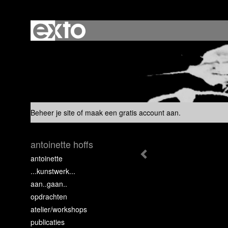
Beheer je site
of
maak een gratis account aan
.
antoinette hoffs
antoinette
...kunstwerk...
aan..gaan..
opdrachten
atelier/workshops
publicaties