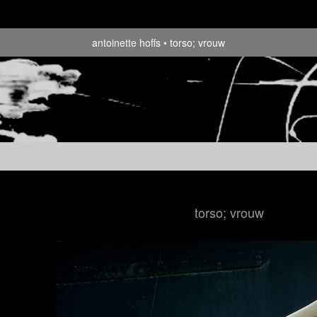
antoinette hoffs
torso; vrouw
torso; vrouw