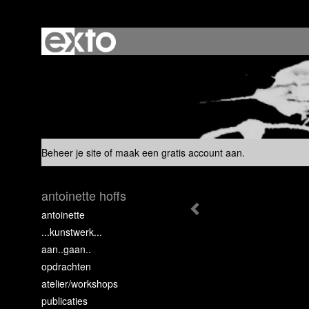
Beheer je site
of
maak een gratis account aan
.
antoinette hoffs
antoinette
...kunstwerk...
aan..gaan..
opdrachten
atelier/workshops
publicaties