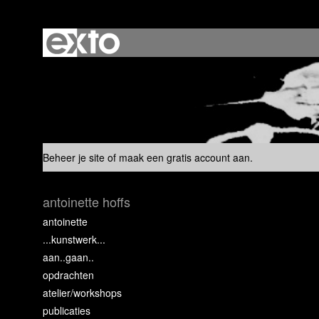
Beheer je site
of
maak een gratis account aan
.
antoinette hoffs
antoinette
...kunstwerk...
aan..gaan..
opdrachten
atelier/workshops
publicaties