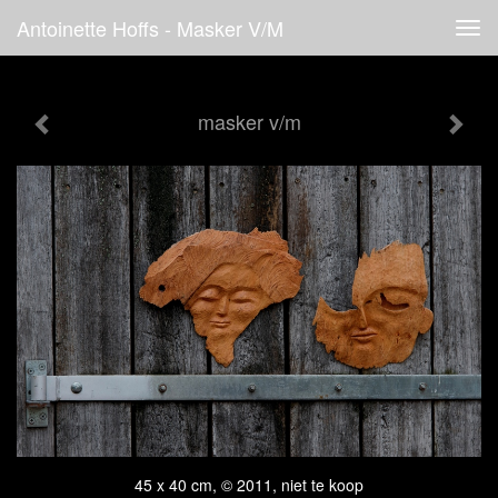
Antoinette Hoffs - Masker V/m
Tog
navi
masker v/m
45 x 40 cm, © 2011, niet te koop