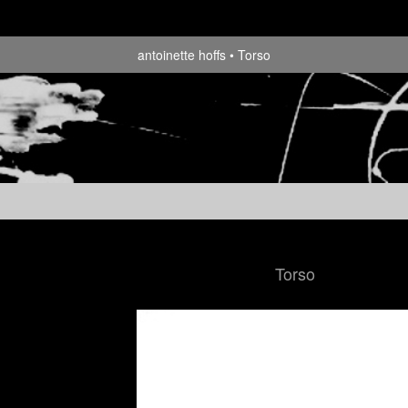
antoinette hoffs
Torso
Torso