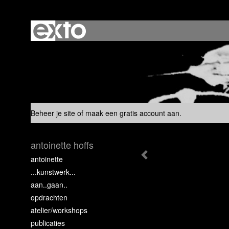
Beheer je site
of
maak een gratis account aan
.
antoinette hoffs
antoinette
...kunstwerk...
aan..gaan..
opdrachten
atelier/workshops
publicaties