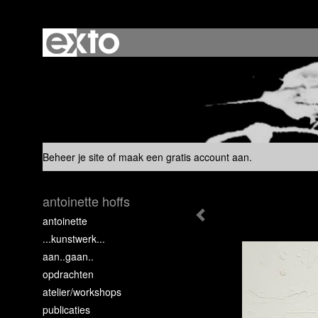
Beheer je site
of
maak een gratis account aan
.
antoinette hoffs
antoinette
...kunstwerk...
aan..gaan..
opdrachten
atelier/workshops
publicaties